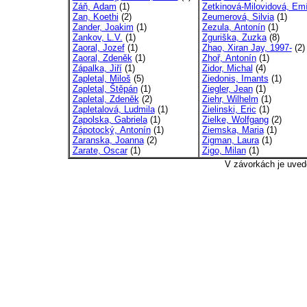
Záň, Adam
(1)
Zetkinová-Milovidová, Emí
Zan, Koethi
(2)
Zeumerová, Silvia
(1)
Zander, Joakim
(1)
Zezula, Antonín
(1)
Zankov, L.V.
(1)
Zguriška, Zuzka
(8)
Zaoral, Jozef
(1)
Zhao, Xiran Jay, 1997-
(2)
Zaoral, Zdeněk
(1)
Zhoř, Antonín
(1)
Zápalka, Jiří
(1)
Zidor, Michal
(4)
Zapletal, Miloš
(5)
Ziedonis, Imants
(1)
Zapletal, Štěpán
(1)
Ziegler, Jean
(1)
Zapletal, Zdeněk
(2)
Ziehr, Wilhelm
(1)
Zapletalová, Ludmila
(1)
Zielinski, Eric
(1)
Zapolska, Gabriela
(1)
Zielke, Wolfgang
(2)
Zápotocký, Antonín
(1)
Ziemska, Maria
(1)
Zaranska, Joanna
(2)
Zigman, Laura
(1)
Zarate, Oscar
(1)
Zigo, Milan
(1)
V závorkách je uved