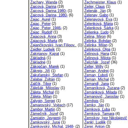
Zachary, Wanda
(2)
Zechmeister, Klaus
(1)
Zaicová, Darina
(19)
Zeiler, Claus
(1)
Zaicová, Darina 1980-
(1)
Zelenák, Ján
(3)
Zaicová, Darina, 1980-
(6)
Zelenay, Gabo
(1)
Zajac, Aurel
(1)
Zelenayová, Eva
(1)
Zajac, Peter
(2)
Zelenková, Mária
(1)
Zajac, Peter, 1946-
(2)
Zelenková, Šárka
(1)
Zajac, Rudolf
(1)
Zelienka, Ľudo
(2)
Zajacová, Anna
(3)
Zelina, Miron
(6)
Zajacová, Marta
(8)
Zelinka, Bohdan
(2)
Zajančkovskij, Ivan Filipov..
(1)
Zelinka, Milan
(2)
Zajdler, Ludwik
(1)
Zelinková, Olga
(1)
Zakirjanov, Kajrat
(1)
Zelinová, Hana
(31)
Základná
(1)
Zelinová, Milota
(1)
Základné
(1)
Zelizňák, Jozef
(36)
Zákopčan, Marek
(1)
Zeller, Willy
(1)
Zákrejs, Jiří
(1)
Zeman, Andrej
(1)
Zakuťanský, Štefan
(1)
Zeman, Ľuboš
(1)
Zalabai, Zoltán
(1)
Zeman, Michal
(2)
Zalčík, Tibor
(1)
Zemandl, Jana
(1)
Zálešák, Miloslav
(1)
Zemaníková, Zuzana
(2)
Záleta, Michal
(1)
Zemánková, Milada
(1)
Záleta, Milan
(1)
Zemanovič, Jaroslav
(1)
Zalygin, Sergej
(1)
Zeměpis
(1)
Zamarovský, Vojtech
(17)
Zemko, Ján
(1)
Zambor, Martin
(2)
Zemková, Ľuba
(1)
Zámečník, Jozef
(2)
Zemková, Tamara
(4)
Zamiatin, Jevgenij
(1)
Zemskov, Igor Nikolajevič
Zamkovský, Juraj
(1)
Zenkl, Luděk
(1)
Zamkovský, Michal, 1948-
(2)
Zerer, Anton
(3)