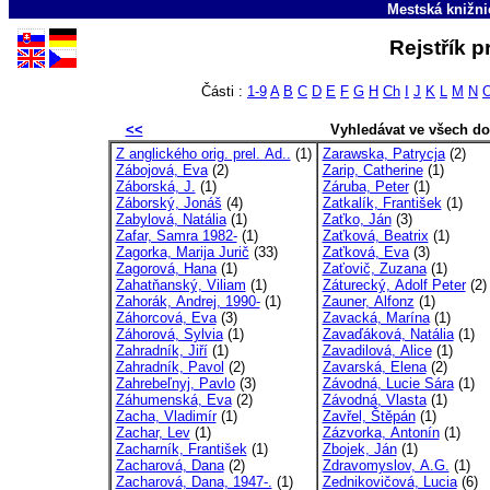
Mestská knižni
Rejstřík p
Části :
1-9
A
B
C
D
E
F
G
H
Ch
I
J
K
L
M
N
<<
Vyhledávat ve všech d
Z anglického orig. prel. Ad..
(1)
Zarawska, Patrycja
(2)
Zábojová, Eva
(2)
Zarip, Catherine
(1)
Záborská, J.
(1)
Záruba, Peter
(1)
Záborský, Jonáš
(4)
Zatkalík, František
(1)
Zabylová, Natália
(1)
Zaťko, Ján
(3)
Zafar, Samra 1982-
(1)
Zaťková, Beatrix
(1)
Zagorka, Marija Jurič
(33)
Zaťková, Eva
(3)
Zagorová, Hana
(1)
Zaťovič, Zuzana
(1)
Zahatňanský, Viliam
(1)
Záturecký, Adolf Peter
(2)
Zahorák, Andrej, 1990-
(1)
Zauner, Alfonz
(1)
Záhorcová, Eva
(3)
Zavacká, Marína
(1)
Záhorová, Sylvia
(1)
Zavaďáková, Natália
(1)
Zahradník, Jiří
(1)
Zavadilová, Alice
(1)
Zahradník, Pavol
(2)
Zavarská, Elena
(2)
Zahrebeľnyj, Pavlo
(3)
Závodná, Lucie Sára
(1)
Záhumenská, Eva
(2)
Závodná, Vlasta
(1)
Zacha, Vladimír
(1)
Zavřel, Štěpán
(1)
Zachar, Lev
(1)
Zázvorka, Antonín
(1)
Zacharník, František
(1)
Zbojek, Ján
(1)
Zacharová, Dana
(2)
Zdravomyslov, A.G.
(1)
Zacharová, Dana, 1947-.
(1)
Zednikovičová, Lucia
(6)