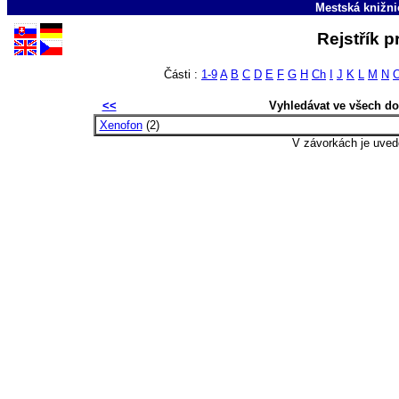
Mestská knižni
Rejstřík p
Části :
1-9
A
B
C
D
E
F
G
H
Ch
I
J
K
L
M
N
<<
Vyhledávat ve všech d
Xenofon
(2)
V závorkách je uved