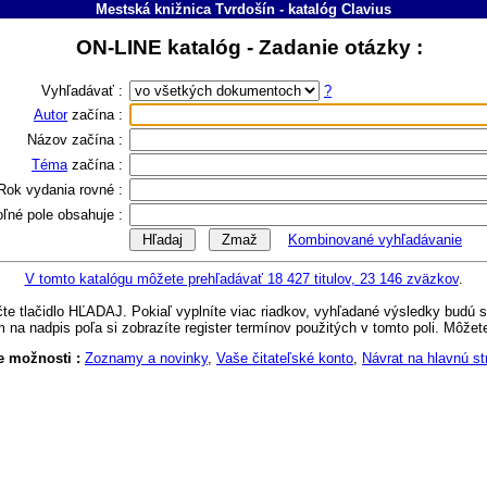
Mestská knižnica Tvrdošín
-
katalóg
Clavius
ON-LINE katalóg - Zadanie otázky :
Vyhľadávať :
?
Autor
začína :
Názov
začína :
Téma
začína :
Rok vydania
rovné :
oľné pole
obsahuje :
Kombinované vyhľadávanie
V tomto katalógu môžete prehľadávať 18 427 titulov
, 23 146 zväzkov
.
ačte tlačidlo HĽADAJ. Pokiaľ vyplníte viac riadkov, vyhľadané výsledky budú 
m na nadpis poľa si zobrazíte register termínov použitých v tomto poli. Môžet
e možnosti :
Zoznamy a novinky
,
Vaše čitateľské konto
,
Návrat na hlavnú st