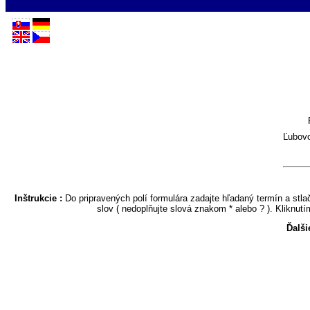
Ľubov
Inštrukcie :
Do pripravených polí formulára zadajte hľadaný termín a stl
slov ( nedoplňujte slová znakom * alebo ? ). Kliknutí
Ďalši