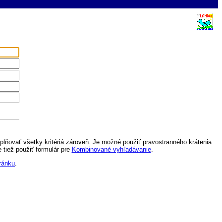
splňovať všetky kritériá zároveň. Je možné použiť pravostranného krátenia
e tiež použiť formulár pre
Kombinované vyhľadávanie
.
ránku
.